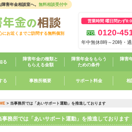
山障害年金相談室へ。
無料相談受付中
営業時間 曜日問わず8:00
0120-451
心にお近くまでご訪問する無料個別
年中無休8時～20時・
障害年金の種類と
障害年金をもらう
障害
知る
もらえる金額
ための条件
する
事務所概要
サポート料金
相
ME
>
当事務所では「あいサポート運動」を推進しております
当事務所では「あいサポート運動」を推進しております