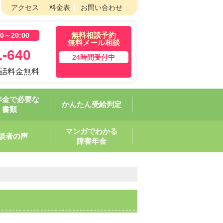
アクセス
料金表
お問い合わせ
無料相談予約
～20:00
無料メール相談
-640
24時間受付中
通話料金無料
年金で必要な
かんたん受給判定
書類
マンガでわかる
談者の声
障害年金