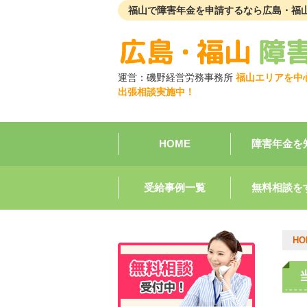
福山で障害年金を申請するなら広島・福
運営：
磯野経営労務事務所
福山エリアを中
出張相談実施中！
HOME
障害年金を
受給事例一覧
無料相談を
HO