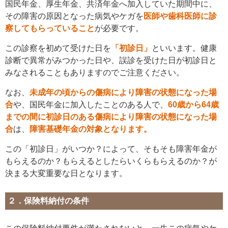
国民年金、厚生年金、共済年金へ加入していた期間中に、
その障害の原因となった病気やケガを
医師や歯科医師に診
察してもらっていること
が必要です。
この診察を初めて受けた日を
「初診日」
といいます。健康
診断で異常がみつかった日や、誤診を受けた日が初診日と
みなされることもありますのでご注意ください。
なお、
未成年の頃からの傷病により障害の状態になった場
合
や、国民年金に加入したことのある人で、
60
歳から
64
歳
までの間に初診日のある傷病により障害の状態になった場
合
は、
障害基礎年金の対象となります。
この「初診日」がいつか？によって、そもそも障害年金が
もらえるのか？もらえるとしたらいくらもらえるのか？が
決まる大変重要な日となります。
２．保険料納付の条件