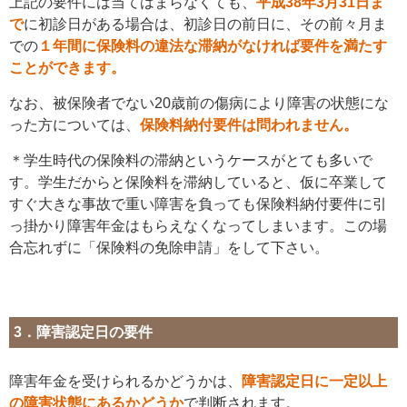
上記の要件には当てはまらなくても、
平成38年3月31日ま
で
に初診日がある場合は、初診日の前日に、その前々月ま
での
１年間に保険料の違法な滞納がなければ要件を満たす
ことができます。
なお、被保険者でない20歳前の傷病により障害の状態にな
った方については、
保険料納付要件は問われません。
＊学生時代の保険料の滞納というケースがとても多いで
す。学生だからと保険料を滞納していると、仮に卒業して
すぐ大きな事故で重い障害を負っても保険料納付要件に引
っ掛かり障害年金はもらえなくなってしまいます。この場
合忘れずに「保険料の免除申請」をして下さい。
3．障害認定日の要件
障害年金を受けられるかどうかは、
障害認定日に一定以上
の障害状態にあるかどうか
で判断されます。