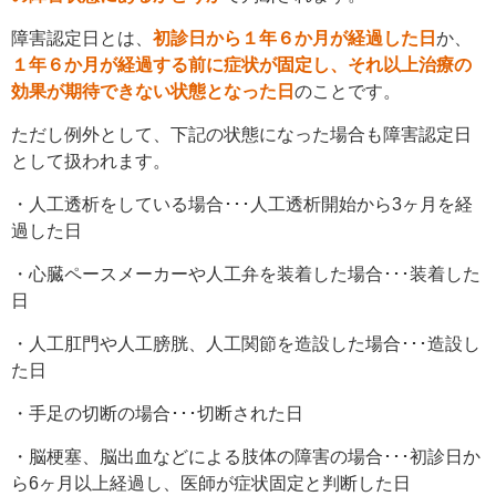
障害認定日とは、
初診日から
１年６か月が経過した日
か、
１年６か月が経過する前に症状が固定し、それ以上治療の
効果が期待できない状態となった日
のことです。
ただし例外として、下記の状態になった場合も障害認定日
として扱われます。
・人工透析をしている場合･･･人工透析開始から3ヶ月を経
過した日
・心臓ペースメーカーや人工弁を装着した場合･･･装着した
日
・人工肛門や人工膀胱、人工関節を造設した場合･･･造設し
た日
・手足の切断の場合･･･切断された日
・脳梗塞、脳出血などによる肢体の障害の場合･･･初診日か
ら6ヶ月以上経過し、医師が症状固定と判断した日