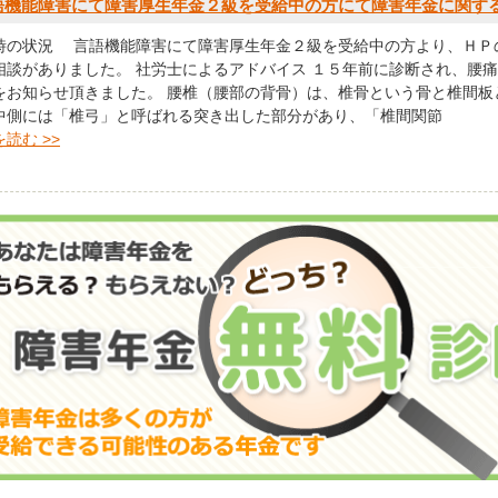
語機能障害にて障害厚生年金２級を受給中の方にて障害年金に関す
時の状況 言語機能障害にて障害厚生年金２級を受給中の方より、ＨＰ
相談がありました。 社労士によるアドバイス １５年前に診断され、腰
をお知らせ頂きました。 腰椎（腰部の背骨）は、椎骨という骨と椎間板
中側には「椎弓」と呼ばれる突き出した部分があり、「椎間関節
読む >>