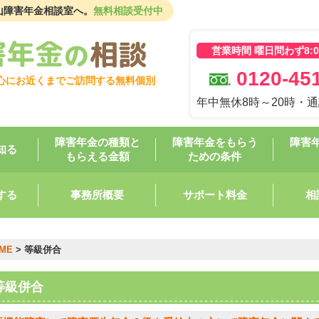
山障害年金相談室へ。
無料相談受付中
営業時間 曜日問わず8:00
0120-451
心にお近くまでご訪問する無料個別
年中無休8時～20時・
障害年金の種類と
障害年金をもらう
障害
知る
もらえる金額
ための条件
する
事務所概要
サポート料金
相
ME
> 等級併合
等級併合