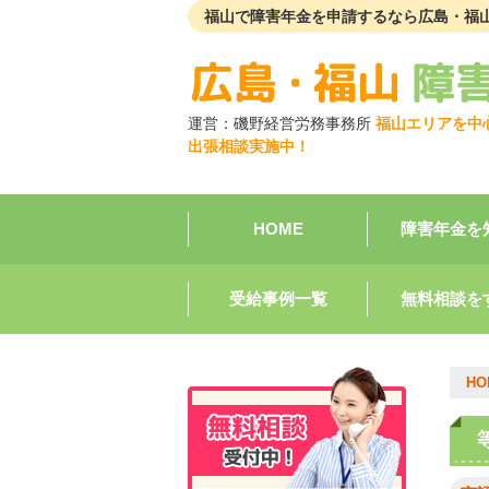
福山で障害年金を申請するなら広島・福
運営：
磯野経営労務事務所
福山エリアを中
出張相談実施中！
HOME
障害年金を
受給事例一覧
無料相談を
HO