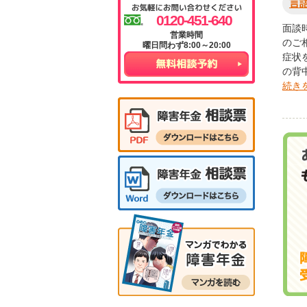
言
0120-451-640
面談
のご
曜日問わず8:00～20:00
症状
の背
続きを