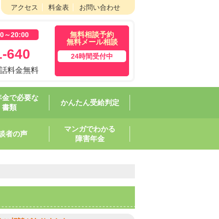
アクセス
料金表
お問い合わせ
無料相談予約
～20:00
無料メール相談
-640
24時間受付中
通話料金無料
年金で必要な
かんたん受給判定
書類
マンガでわかる
談者の声
障害年金