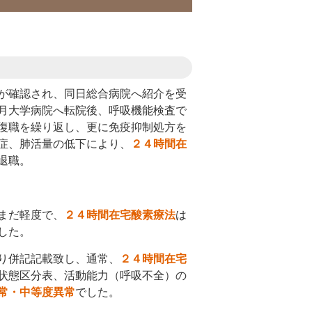
が確認され、同日総合病院へ紹介を受
月大学病院へ転院後、呼吸機能検査で
復職を繰り返し、更に免疫抑制処方を
症、肺活量の低下により、
２４時間在
退職。
まだ軽度で、
２４時間在宅酸素療法
は
した。
り併記記載致し、通常、
２４時間在宅
状態区分表、活動能力（呼吸不全）の
常・中等度異常
でした。