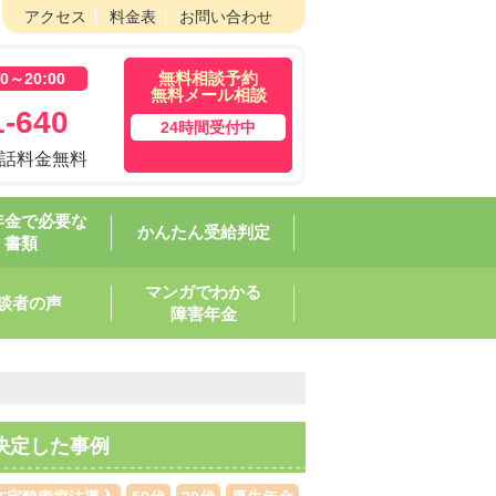
アクセス
料金表
お問い合わせ
無料相談予約
～20:00
無料メール相談
-640
24時間受付中
通話料金無料
年金で必要な
かんたん受給判定
書類
マンガでわかる
談者の声
障害年金
決定した事例