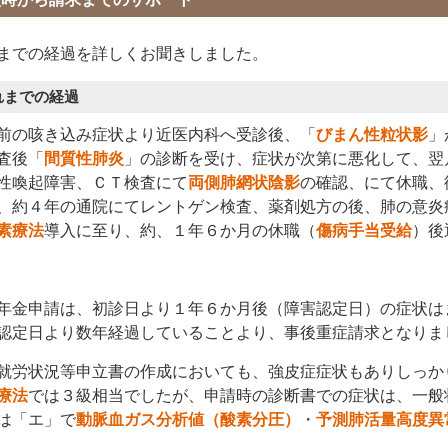
までの経過を詳しくお聞きしました。
れまでの経過
前の咳き込み症状より近医内科へ受診後、「
びまん性粒状影
」
査後「
間質性肺炎
」の診断を受け、症状が次第に悪化して、翌
性喚起障害、ＣＴ検査にて
両側肺網状陰影
の確認、にて休職、
、約４年の通院にてレントゲン検査、薬剤処方の後、肺の意炎
素療法
導入に至り、約、１年６か月の休職（
傷病手当受給
）後
年金申請は、初診日より１年６か月後（障害認定日）の症状は
認定日より数年経過していることより、事後重症請求となりま
就労状況等申立書の作成においても、強皮症症状もありしっか
療法
では３級相当でしたが、申請時の診断書での症状は、一般
は「エ」で
動脈血ガス分析値（酸素分圧）
・
予測肺活量高度異