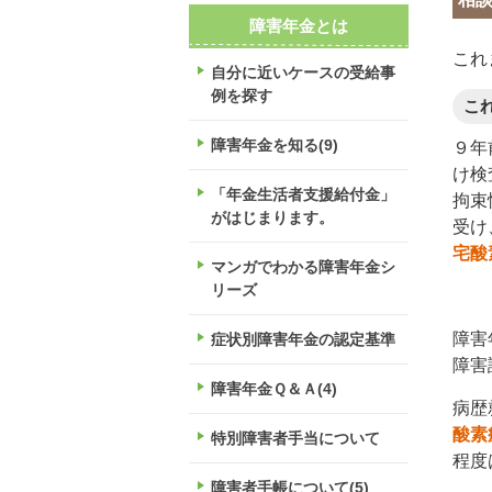
障害年金とは
これ
自分に近いケースの受給事
例を探す
こ
障害年金を知る(9)
９年
け検
「年金生活者支援給付金」
拘束
がはじまります。
受け
宅酸
マンガでわかる障害年金シ
リーズ
障害
症状別障害年金の認定基準
障害
障害年金Ｑ＆Ａ(4)
病歴
酸素
特別障害者手当について
程度
障害者手帳について(5)