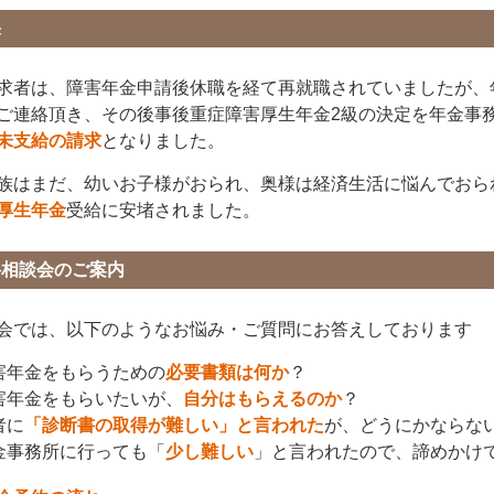
果
求者は、障害年金申請後休職を経て再就職されていましたが、
ご連絡頂き、その後事後重症障害厚生年金2級の決定を年金事
未支給の請求
となりました。
族はまだ、幼いお子様がおられ、奥様は経済生活に悩んでおら
厚生年金
受給に安堵されました。
料相談会のご案内
会では、以下のようなお悩み・ご質問にお答えしております
害年金をもらうための
必要書類は何か
？
害年金をもらいたいが、
自分はもらえるのか
？
者に
「診断書の取得が難しい」と言われた
が、どうにかならな
金事務所に行っても「
少し難しい
」と言われたので、諦めかけ