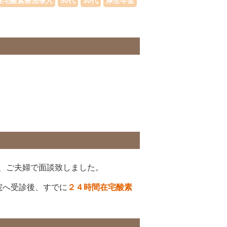
在宅酸素療法導入
50代
30代
厚生年金
、ご夫婦で面談致しました。
院へ受診後、すでに
２４時間在宅酸素