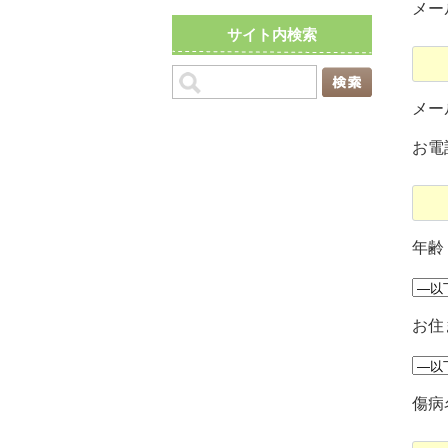
メー
サイト内検索
メー
お電
年齢
お住
傷病