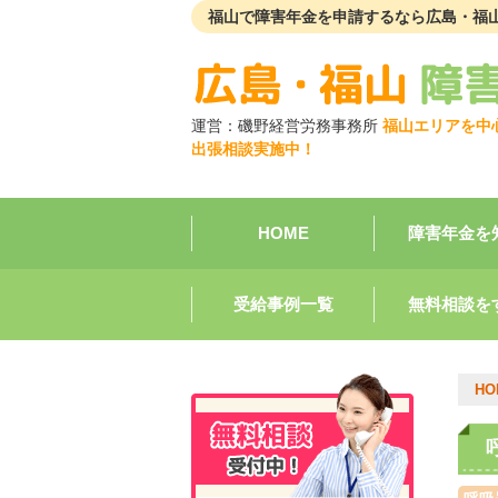
福山で障害年金を申請するなら広島・福
運営：
磯野経営労務事務所
福山エリアを中
出張相談実施中！
HOME
障害年金を
受給事例一覧
無料相談を
HO