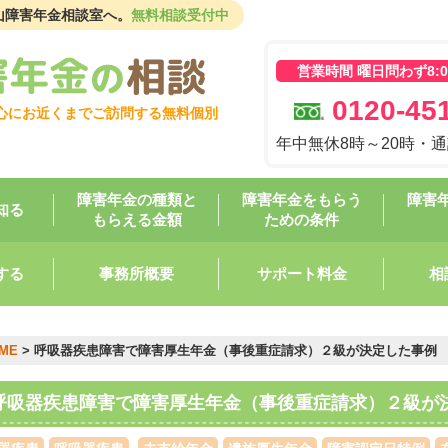
山障害年金相談室へ。
無料相談受付中
営業時間 曜日問わず8:00
0120-451
心にお近くまでご訪問する無料個別
年中無休8時～20時・
障害年金の種類と
障害年金をもらう
障害
知る
もらえる金額
ための条件
する
事務所概要
サポート料金
相
ME
>
呼吸器疾患障害で障害厚生年金（事後重症請求）２級が決定した事例
呼吸器疾患障害で障害厚生年金（事後重症請求）２級が