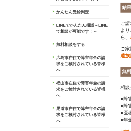
結
かんたん受給判定
ご請
LINEでかんたん相談～LINE
より
で相談が可能です！～
ら、
無料相談をする
ご家
遺族
広島市在住で障害年金の請
求をご検討されている皆様
へ
無
福山市在住で障害年金の請
相談
求をご検討されている皆様
へ
●障
●障
尾道市在住で障害年金の請
●医
求をご検討されている皆様
●年
へ