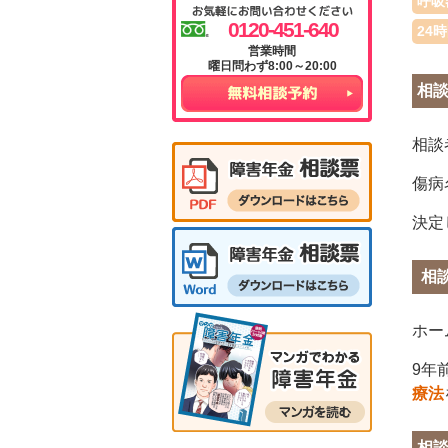
呼吸
0120-451-640
24
曜日問わず8:00～20:00
相
相談
傷病
決定
相
ホー
9年
療法
相