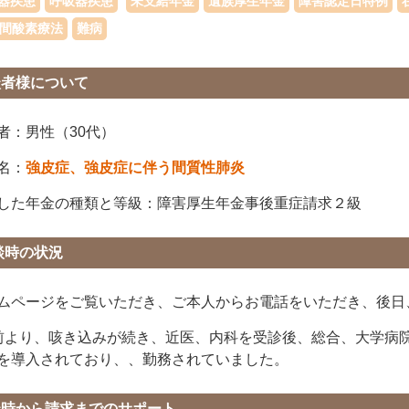
器疾患
呼吸器疾患
未支給年金
遺族厚生年金
障害認定日特例
時間酸素療法
難病
談者様について
者：男性（30代）
名：
強皮症、強皮症に伴う間質性肺炎
した年金の種類と等級：障害厚生年金事後重症請求２級
談時の状況
ムページをご覧いただき、ご本人からお電話をいただき、後日
前より、咳き込みが続き、近医、内科を受診後、総合、大学病
を導入されており、、勤務されていました。
談時から請求までのサポート