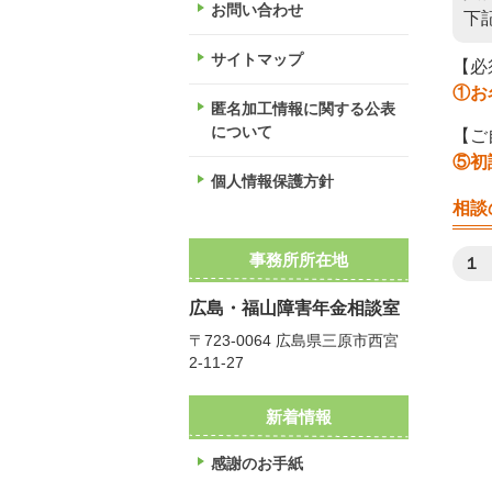
お問い合わせ
下
サイトマップ
【必
①お
匿名加工情報に関する公表
について
【ご
⑤初
個人情報保護方針
相談
事務所所在地
１
広島・福山障害年金相談室
〒723-0064 広島県三原市西宮
2-11-27
新着情報
感謝のお手紙