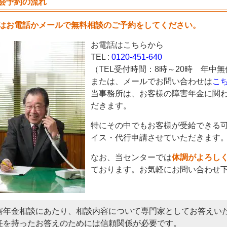
会予約の流れ
はお電話かメールで無料相談のご予約をしてください。
お電話はこちらから
TEL :
0120-451-640
（TEL受付時間：8時～20時 年中無
または、メールでお問い合わせは
こ
当事務所は、お客様の障害年金に関
だきます。
特にその中でもお客様が受給できる
イス・代行申請させていただきます
なお、当センターでは
体調がよろし
ております。お気軽にお問い合わせ
害年金相談にあたり、相談内容について専門家としてお答えい
任を持ったお答えのためには信頼関係が必要です。