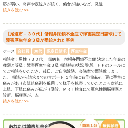
応が弱い、奇声や夜泣きが続く、偏食が強いなど、発達
続きを読む >>
【尾道市－３０代】僧帽弁閉鎖不全症で障害認定日請求にて
障害厚生年金３級が受給された事例
ケース
会社員
30代
認定日請求
厚生年金
相談者：男性（３０代） 傷病名：僧帽弁閉鎖不全症 決定した年金の
種類と等級：障害厚生年金３級 相談時の状況 弊所、ＨＰのメールに
てご相談をいただき、後日、ご自宅近隣、会議室で面談致しまし
た。 相談から請求までのサポート １年前に右母指痛み、更に手掌に
痛みがあり市販鎮痛剤を服用して様子を観察していたところ次第に
上肢、下肢に痛みが広がり受診。ＭＲＩ検査にて亜急性期脳梗塞と
診断。脳梗塞が、左
続きを読む >>