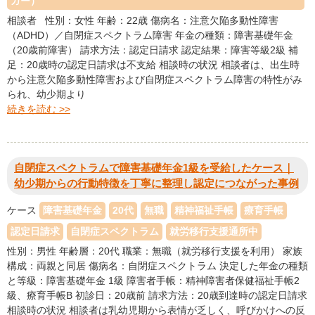
ガー）
相談者 性別：女性 年齢：22歳 傷病名：注意欠陥多動性障害
（ADHD）／自閉症スペクトラム障害 年金の種類：障害基礎年金
（20歳前障害） 請求方法：認定日請求 認定結果：障害等級2級 補
足：20歳時の認定日請求は不支給 相談時の状況 相談者は、出生時
から注意欠陥多動性障害および自閉症スペクトラム障害の特性がみ
られ、幼少期より
続きを読む >>
自閉症スペクトラムで障害基礎年金1級を受給したケース｜
幼少期からの行動特徴を丁寧に整理し認定につながった事例
ケース
障害基礎年金
20代
無職
精神福祉手帳
療育手帳
認定日請求
自閉症スペクトラム
就労移行支援通所中
性別：男性 年齢層：20代 職業：無職（就労移行支援を利用） 家族
構成：両親と同居 傷病名：自閉症スペクトラム 決定した年金の種類
と等級：障害基礎年金 1級 障害者手帳：精神障害者保健福祉手帳2
級、療育手帳B 初診日：20歳前 請求方法：20歳到達時の認定日請求
相談時の状況 相談者は乳幼児期から表情が乏しく、呼びかけへの反