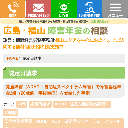
福山で障害年金を申請するなら広島・福山障害年金相談室へ。
無料相談受付中
運営：
磯野経営労務事務所
福山エリアを中心にお近くまでご訪
問する無料個別出張相談実施中！
HOME
> 認定日請求
認定日請求
発達障害（ADHD・自閉症スペクトラム障害）で障害基礎年
金2級（20歳前・事後重症）を受給した事例
ケース
20代
認定日請求
ADHD（注意欠陥多動性障害）
20歳前
広汎性発達障害（ADHD・ADD・自閉症スペクトラム・アスペル