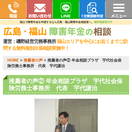
福山で障害年金を申請するなら広島・福山障害年金相談室へ。
無料相談受付中
運営：
磯野経営労務事務所
福山エリアを中心にお近くまでご訪
問する無料個別出張相談実施中！
HOME
>
推薦者の声
>
推薦者の声② 年金相談プラザ 宇代社会保
険労務士事務所 代表 宇代謙治
推薦者の声② 年金相談プラザ 宇代社会保
険労務士事務所 代表 宇代謙治