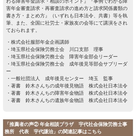
わる障害年金請求・相談のポイント』『事例でわかる障
害年金審査請求・再審査請求の進め方と請求関係書類の
書き方・まとめ方』（いずれも日本法令、共書）等を執
筆、また、全国に社労士・家族友の会等にて講演をされ
ておられます。
・株式会社服部年金企画講師
・埼玉県社会保険労務士会 川口支部 理事
・埼玉県社会保険労務士会 障害年金部会リーダー
・埼玉県社会保険労務士会 成年後見等部会サブリーダ
ー
・一般社団法人 成年後見センター 埼玉 監事
・著書 鈴木さんちの成年後見物語 株式会社日本法令
・著書 鈴木さんちの障害年金物語 株式会社日本法令
・著書 鈴木さんちの遺族年金物語 株式会社日本法令
「推薦者の声② 年金相談プラザ 宇代社会保険労務士事
務所 代表 宇代謙治」の関連記事はこちら