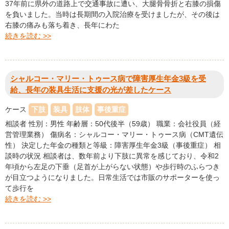
37年前に県外の道路上で交通事故に遭い、大腿骨骨折と右膝の損傷
を負いました。当時は長期間の入院治療を受けましたが、その後は
右膝の痛みも落ち着き、長年にわた
続きを読む >>
シャルコー・マリー・トゥース病で障害厚生年金3級を受
給、長年の装具生活に支援の光が差したケース
ケース
下肢
装具
肢体
事後重症
相談者 性別：男性 年齢層：50代後半（59歳） 職業：会社役員（経
営管理業務） 傷病名：シャルコー・マリー・トゥース病（CMT遺伝
性） 決定した年金の種類と等級：障害厚生年金3級（事後重症） 相
談時の状況 相談者は、数年前より下肢に異常を感じており、令和2
年頃から左足の下垂（足首が上がらない状態）や歩行時のふらつき
が目立つようになりました。日常生活では市販のサポーターを使っ
て歩行を
続きを読む >>