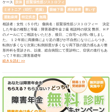
ケース
肢体
筋緊張性筋ジストロフィ
ミオトニア（叩打、把握）
眼瞼下垂
感覚麻痺
車いす
運動麻痺
特定疾患
無職
相談者：女性（５０代） 傷病名：筋緊張性筋ジストロフィー 決定
した年金の種類と等級：障害基礎年金２級 相談時の状況 弊所、ＨＰ
のメールにてご相談をいただき、後日、ご自宅へお伺い致しまし
た。 １２年前に両膝痛により足の運びが不自然になりにふらつき、
転倒が多くなり次第に転倒頻度が多くなり両下肢の脱力感もあり整
形外科を受診され、以後、総合病院にて受診時に、症状の進行もあ
って７年前に障害基礎年
続きを読む >>