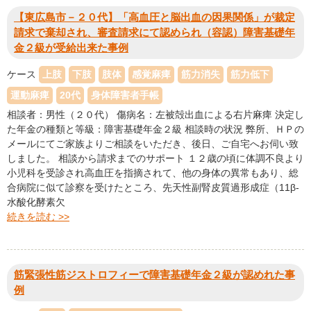
【東広島市－２０代】「高血圧と脳出血の因果関係」が裁定
請求で棄却され、審査請求にて認められ（容認）障害基礎年
金２級が受給出来た事例
ケース
上肢
下肢
肢体
感覚麻痺
筋力消失
筋力低下
運動麻痺
20代
身体障害者手帳
相談者：男性（２０代） 傷病名：左被殻出血による右片麻痺 決定し
た年金の種類と等級：障害基礎年金２級 相談時の状況 弊所、ＨＰの
メールにてご家族よりご相談をいただき、後日、ご自宅へお伺い致
しました。 相談から請求までのサポート １２歳の頃に体調不良より
小児科を受診され高血圧を指摘されて、他の身体の異常もあり、総
合病院に似て診察を受けたところ、先天性副腎皮質過形成症（11β-
水酸化酵素欠
続きを読む >>
筋緊張性筋ジストロフィーで障害基礎年金２級が認めれた事
例