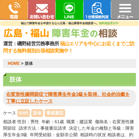
福山で障害年金を申請するなら広島・福山障害年金相談室へ。
無料相談受付中
運営：
磯野経営労務事務所
福山エリアを中心にお近くまでご訪
問する無料個別出張相談実施中！
HOME
> 肢体
肢体
右変形性膝関節症で障害厚生年金3級を取得、社会的治癒を
丁寧に立証したケース
ケース
60代
肢体
事後重症
相談者 性別：男性 年齢：61歳 職業：建設業 傷病名：右変形性膝
関節症 請求方法：事後重症請求 決定した年金の種類と等級：障害
厚生年金3級 年間受給額：金額非公開 相談時の状況 相談者は、約