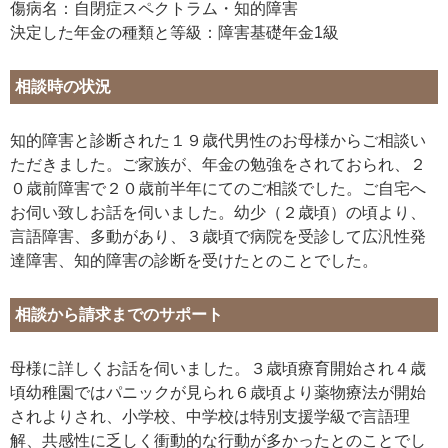
傷病名：自閉症スペクトラム・知的障害
決定した年金の種類と等級：障害基礎年金1級
相談時の状況
知的障害と診断された１９歳代男性のお母様からご相談い
ただきました。ご家族が、年金の勉強をされておられ、２
０歳前障害で２０歳前半年にてのご相談でした。ご自宅へ
お伺い致しお話を伺いました。幼少（２歳頃）の頃より、
言語障害、多動があり、３歳頃で病院を受診して広汎性発
達障害、知的障害の診断を受けたとのことでした。
相談から請求までのサポート
母様に詳しくお話を伺いました。３歳頃療育開始され４歳
頃幼稚園ではパニックが見られ６歳頃より薬物療法が開始
されよりされ、小学校、中学校は特別支援学級で言語理
解、共感性に乏しく衝動的な行動が多かったとのことでし