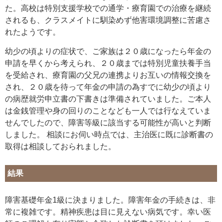
た。高校は特別支援学校での通学・療育園での治療を継続
されるも、クラスメイトに馴染めず他害環境調整に苦慮さ
れたようです。
幼少の頃よりの症状で、ご家族は２０歳になったら年金の
申請を早くから考えられ、２０歳までは特別児童扶養手当
を受給され、療育園の父兄の連携よりお互いの情報交換を
され、２０歳を待って年金の申請の為すでに幼少の頃より
の病歴就労申立書の下書きは準備されていました。ご本人
は金銭管理や身の回りのことなども一人では行なえていま
せんでしたので、障害等級に該当する可能性が高いと判断
しました。 相談にお伺い時点では、主治医に既に診断書の
取得は相談しておられました。
結果
障害基礎年金1級に決まりました。障害年金の手続きは、非
常に複雑です。精神疾患は目に見えない病気です。幸い医