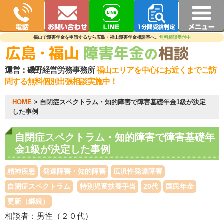
福山で障害年金を申請するなら広島・福山障害年金相談室へ。
無料相談受付中
運営：
磯野経営労務事務所
福山エリアを中心にお近くまでご訪
問する無料個別出張相談実施中！
HOME
>
自閉症スペクトラム・知的障害で障害基礎年金1級が決定
した事例
自閉症スペクトラム・知的障害で障害基礎年
金1級が決定した事例
精神疾患
発達障害・知的障害
広汎性発達障害
自閉症スペクトラム
特別児童扶養手当
20代
国民年金
更新（継続）
相談者：男性（２０代）