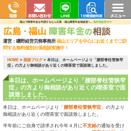
福山で障害年金を申請するなら広島・福山障害年金相談室へ。
無料相談受付中
運営：
磯野経営労務事務所
福山エリアを中心にお近くまでご訪
問する無料個別出張相談実施中！
HOME
>
面談ブログ
>
本日は、ホームページより「腰部脊柱管狭窄
症」の方より御相談があり近くの喫茶室で面談致しました。
本日は、ホームページより「腰部脊柱管狭窄
症」の方より御相談があり近くの喫茶室で面
談致しました。
本日は、ホームページより「
腰部脊柱管狭窄症
」の方より
御相談があり近くの喫茶室で面談致しました。
半年前にご自身で請求され今年４月に
不支給
の通知を受け